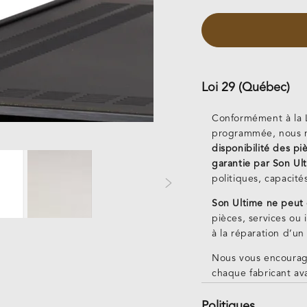
de
MEN22
Loi 29 (Québec)
Conformément à la L
programmée, nous n
disponibilité des p
garantie par Son Ul
politiques, capacité
Son Ultime ne peut 
pièces, services ou 
à la réparation d’un
Nous vous encourag
chaque fabricant ava
Politiques