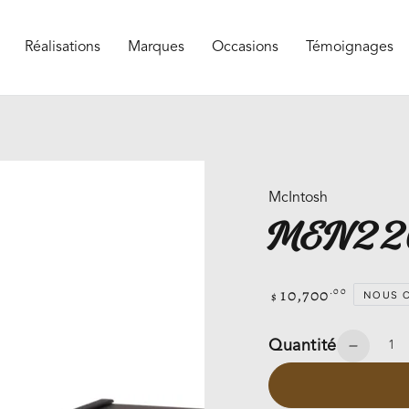
Réalisations
Marques
Occasions
Témoignages
McIntosh
MEN22
10,700
.00
Prix
$
NOUS C
normal
Quantité
Réduir
la
quantit