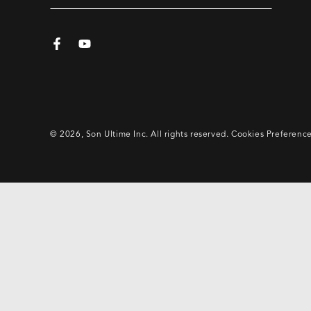
votre
email
Facebook
YouTube
ici
© 2026,
Son Ultime Inc
. All rights reserved.
Cookies Preferenc