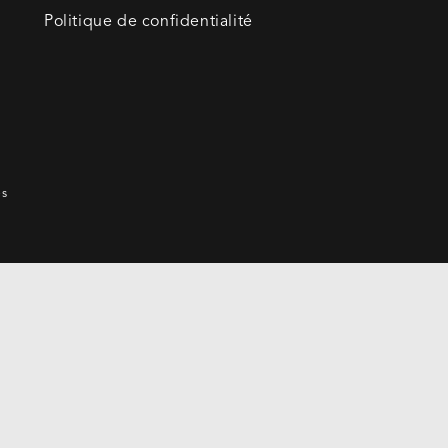
Politique de confidentialité
es
Modes
de
paiement