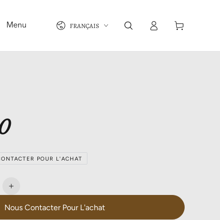
Langue
Connexion
Panier
FRANÇAIS
Menu
0
ONTACTER POUR L'ACHAT
e
Augmenter
la
Nous Contacter Pour L'achat
é
quantité