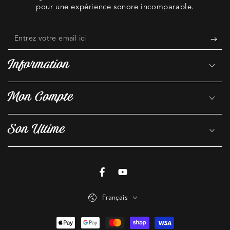
pour une expérience sonore incomparable.
Entrez
votre
Information
email
ici
Mon Compte
Son Ultime
Facebook
YouTube
Langue
Français
Modes