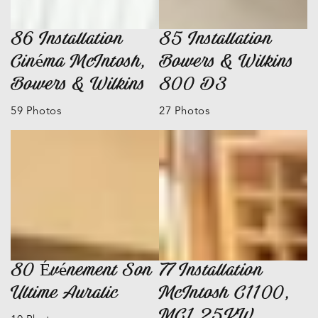
86 Installation
85 Installation
Cinéma McIntosh,
Bowers & Wilkins
Bowers & Wilkins
800 D3
59 Photos
27 Photos
80 Événement Son
77 Installation
Ultime Auralic
McIntosh C1100,
MC1.25KW