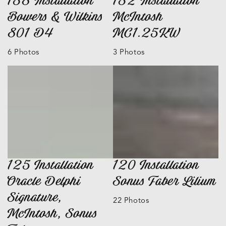
138 Installation
132 Installation
Bowers & Wilkins
McIntosh
801 D4
MC1.25KW
6 Photos
3 Photos
125 Installation
120 Installation
Oracle Delphi
Sonus Faber Lilium
Signature,
22 Photos
McIntosh, Sonus