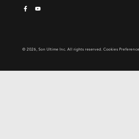
email
Facebook
YouTube
ici
© 2026,
Son Ultime Inc
. All rights reserved.
Cookies Preferenc