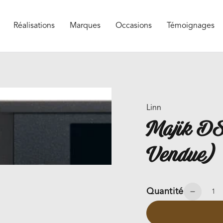
Réalisations
Marques
Occasions
Témoignages
Linn
Majik DS
Vendue)
Quantité
Réduir
la
quantit