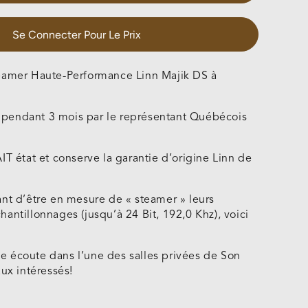
de
Majik
DS
Se Connecter Pour Le Prix
Noir
ion
(Occasion
eamer Haute-Performance Linn Majik DS à
)
Vendue)
ue pendant 3 mois par le représentant Québécois
IT état et conserve la garantie d’origine Linn de
ant d’être en mesure de « steamer » leurs
antillonnages (jusqu’à 24 Bit, 192,0 Khz), voici
 écoute dans l’une des salles privées de Son
aux intéressés!