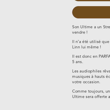
de
Majik
DS
Noir
(Occas
Son Ultime a un Str
Vendue
vendre !
Il n’a été utilisé q
Linn lui même !
Il est donc en PARFA
5 ans.
Les audiophiles rêv
musiques à hauts éch
votre occasion.
Comme toujours, une
Ultime sera offerte 