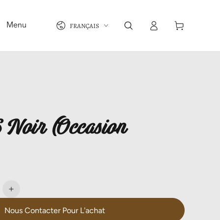
Langue
Connexion
Panier
FRANÇAIS
Menu
 Noir (Occasion
e
Augmenter
la
Nous Contacter Pour L'achat
é
quantité