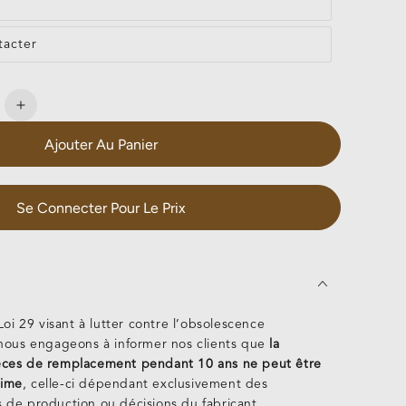
tacter
e
Augmenter
la
Ajouter Au Panier
é
quantité
de
a
Gamma
SP
Se Connecter Pour Le Prix
oi 29 visant à lutter contre l’obsolescence
ous engageons à informer nos clients que
la
ièces de remplacement pendant 10 ans ne peut être
time
, celle-ci dépendant exclusivement des
s de production ou décisions du fabricant.