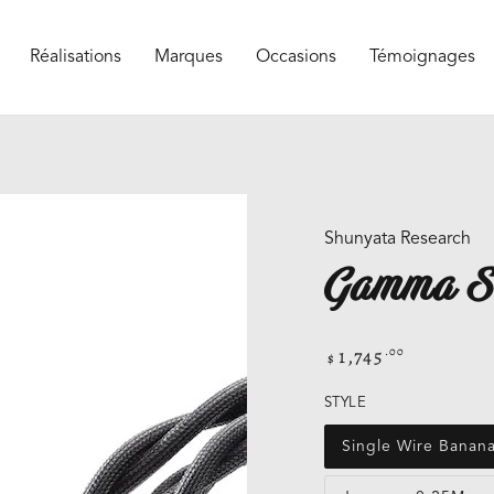
Réalisations
Marques
Occasions
Témoignages
Shunyata Research
Gamma 
1,745
.00
Prix
$
normal
STYLE
Single Wire Banan