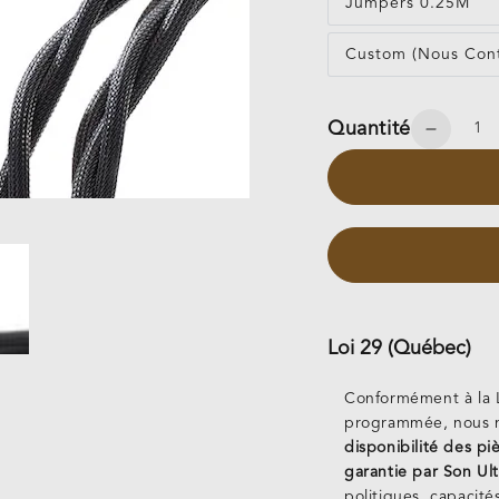
Jumpers 0.25M
Custom (Nous Con
Quantité
Réduir
la
quantit
de
Gamm
SP
Loi 29 (Québec)
Conformément à la L
programmée, nous n
disponibilité des p
garantie par Son Ul
politiques, capacité