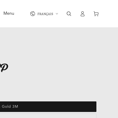
Langue
Panier
FRANÇAIS
Menu
Connexion
SP
a Gold 3M