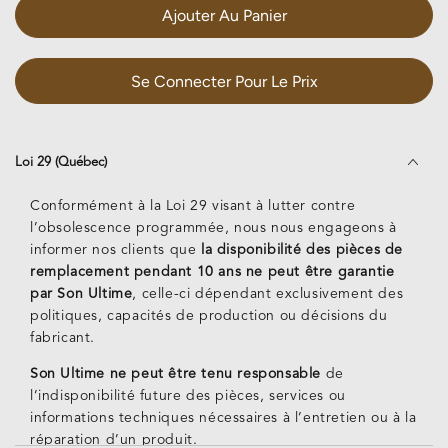
la
la
Ajouter Au Panier
quantité
quantité
de
de
C2800
C2800
Se Connecter Pour Le Prix
(Neuf
(Neuf
et
et
Démo)
Démo)
Loi 29 (Québec)
Conformément à la Loi 29 visant à lutter contre
l’obsolescence programmée, nous nous engageons à
informer nos clients que
la disponibilité des pièces de
remplacement pendant 10 ans ne peut être garantie
par Son Ultime
, celle-ci dépendant exclusivement des
politiques, capacités de production ou décisions du
fabricant.
Son Ultime ne peut être tenu responsable
de
l’indisponibilité future des pièces, services ou
informations techniques nécessaires à l’entretien ou à la
réparation d’un produit.