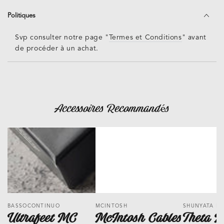
Nous vous encourageons à vous informer sur les
Politiques
engagements de chaque fabricant avant l’achat.
Svp consulter notre page "
Termes et Conditions
" avant
de procéder à un achat.
Accessoires Recommandés
Fournisseur:
Fournisseur:
Fournisseur
BASSOCONTINUO
MCINTOSH
SHUNYATA R
Ultrafeet MC
McIntosh Cables
Theta 