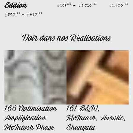
105
5,720
1,400
.00
.00
.00
Prix
Prix
Edition
$
$
$
normal
normal
500
640
.00
.00
Prix
$
$
normal
Voir dans nos Réalisations
166 Optimisation
161 B&W,
Amplification
McIntosh, Auralic,
McIntosh Phase
Shunyata