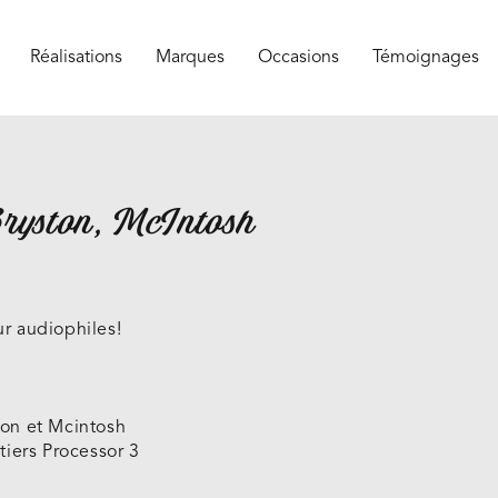
Réalisations
Marques
Occasions
Témoignages
ryston, McIntosh
r audiophiles!
ton et Mcintosh
iers Processor 3