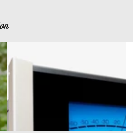
ion
D1100
MP
(Archive)