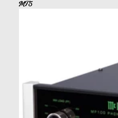
MT5
MP100