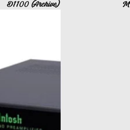
D1100 (Archive)
M